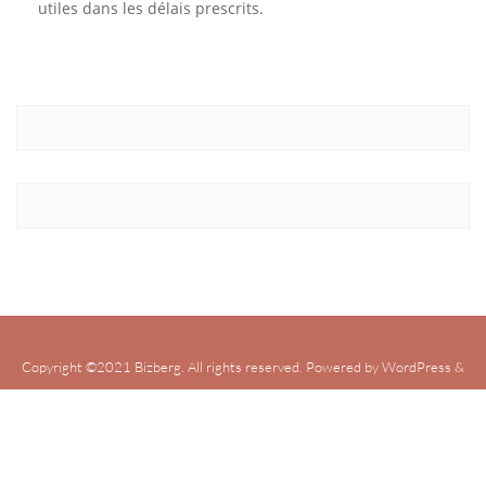
utiles dans les délais prescrits.
Copyright ©2021 Bizberg. All rights reserved. Powered by WordPress &
Designed by Bizberg Themes