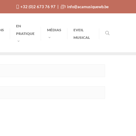
+32 (0)2 673 76 97
info@acamusiquewb.be
EN
NS
MÉDIAS
EVEIL
PRATIQUE
MUSICAL