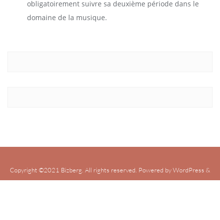
obligatoirement suivre sa deuxième période dans le
domaine de la musique.
Copyright ©2021 Bizberg. All rights reserved. Powered by WordPress &
Designed by Bizberg Themes